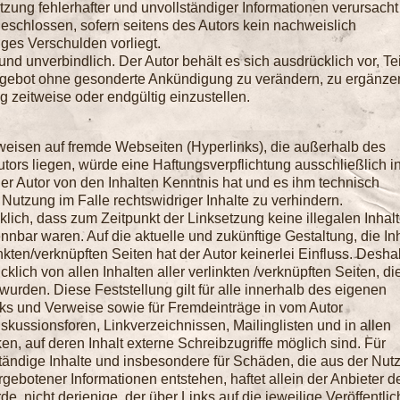
tzung fehlerhafter und unvollständiger Informationen verursacht
eschlossen, sofern seitens des Autors kein nachweislich
iges Verschulden vorliegt.
und unverbindlich. Der Autor behält es sich ausdrücklich vor, Te
ngebot ohne gesonderte Ankündigung zu verändern, zu ergänze
g zeitweise oder endgültig einzustellen.
rweisen auf fremde Webseiten (Hyperlinks), die außerhalb des
ors liegen, würde eine Haftungsverpflichtung ausschließlich i
 der Autor von den Inhalten Kenntnis hat und es ihm technisch
Nutzung im Falle rechtswidriger Inhalte zu verhindern.
cklich, dass zum Zeitpunkt der Linksetzung keine illegalen Inhalt
nnbar waren. Auf die aktuelle und zukünftige Gestaltung, die In
nkten/verknüpften Seiten hat der Autor keinerlei Einfluss. Desha
ücklich von allen Inhalten aller verlinkten /verknüpften Seiten, di
urden. Diese Feststellung gilt für alle innerhalb des eigenen
nks und Verweise sowie für Fremdeinträge in vom Autor
skussionsforen, Linkverzeichnissen, Mailinglisten und in allen
 auf deren Inhalt externe Schreibzugriffe möglich sind. Für
lständige Inhalte und insbesondere für Schäden, die aus der Nut
gebotener Informationen entstehen, haftet allein der Anbieter d
e, nicht derjenige, der über Links auf die jeweilige Veröffentli